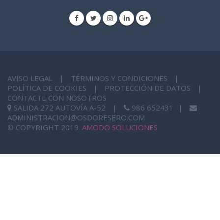
AVISO LEGAL
|
TÉRMINOS Y CONDICIONES
|
POLÍTICA DE COOKIES
|
PROTECCIÓN DE DATOS
|
CONTACTE CON NOSOTROS
SALIDA 272 AUTOVÍA A-52
|
986 652431
|
ADMINISTRACION@OSDORESERO.COM
© COPYRIGHT 2019.
AMODO SOLUCIONES