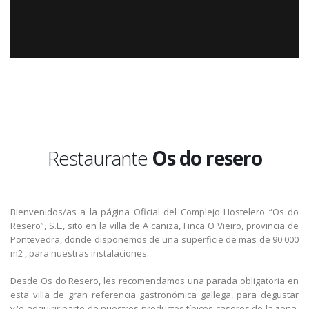
Restaurante
Os do resero
Bienvenidos/as a la página Oficial del Complejo Hostelero “Os do
Resero”, S.L., sito en la villa de A cañiza, Finca O Vieiro, provincia de
Pontevedra, donde disponemos de una superficie de mas de 90.000
m2 , para nuestras instalaciones.
Desde Os do Resero, les recomendamos una parada obligatoria en
esta villa de gran referencia gastronómica gallega, para degustar
y/o adquirir parte de nuestros productos típicos caseros de la zona.